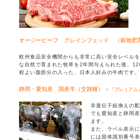
オージービーフ グレインフェッド （穀物肥
欧州食品安全機関からも非常に高い安全レベル
な自然で育まれた牧草を2年間与えられた後、1
程よい脂肪分の入った、日本人好みの牛肉です
静岡・愛知産 国産牛（交雑種）
＜『プレミアム
非遺伝子組換えの
でも愛知産と静岡
ます。
また、ラベル表示
には固体識別番号