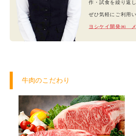
作・試食を繰り返
ぜひ気軽にご利用
ヨシケイ開発㈱ メ
牛肉のこだわり