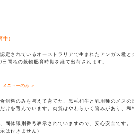
育牛）
を認定されているオーストラリアで生まれたアンガス種と
20日間程の穀物肥育時期を経て出荷されます。
。
』メニューのみ ＞
配合飼料のみを与えて育てた、黒毛和牛と乳用種のメスの
産だけを選んでいます。肉質はやわらかく旨みがあり、和
に、固体識別番号表示されていますので、安心安全です。
表示は付きません）