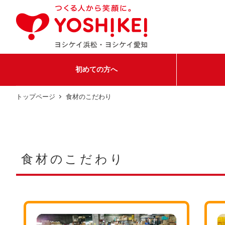
メ
イ
ン
コ
ン
テ
ン
初めての方へ
ツ
へ
移
トップページ
食材のこだわり
動
食材のこだわり