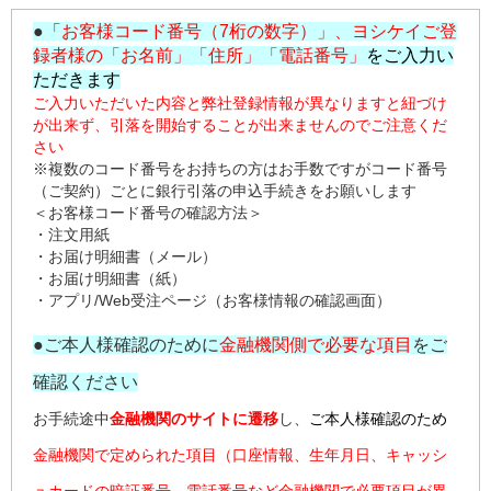
●「
お客様コード番号（7桁の数字）」、ヨシケイご登
録者様の「お名前」「住所」「電話番号」
をご入力い
ただきます
ご入力いただいた内容と弊社登録情報が異なりますと紐づけ
が出来ず、引落を開始することが出来ませんのでご注意くだ
さい
※複数のコード番号をお持ちの方はお手数ですがコード番号
（ご契約）ごとに銀行引落の申込手続きをお願いします
＜お客様コード番号の確認方法＞
・
注文用紙
・
お届け明細書（メール）
・
お届け明細書（紙）
・
アプリ/Web受注ページ
（お客様情報の確認画面）
●ご本人様確認のために
金融機関側で必要な項目
をご
確認ください
お手続途中
金融機関のサイトに遷移
し、
ご本人様確認のため
金融機関で定められた項目（口座情報、生年月日、キャッシ