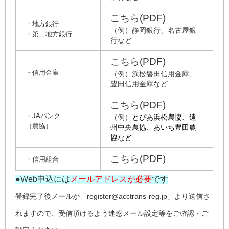
こちら(PDF)
・地方銀行
（例）静岡銀行、名古屋銀
・第二地方銀行
行など
こちら(PDF)
・信用金庫
（例）浜松磐田信用金庫、
豊田信用金庫など
こちら(PDF)
・JAバンク
（例）
とぴあ浜松農協、遠
（農協）
州中央農協、あいち豊田農
協など
こちら(PDF)
・信用組合
●Web申込には
メールアドレスが必要
です
登録完了後メールが「register@acctrans-reg.jp」より送信さ
れますので、受信頂けるよう迷惑メール設定等をご確認・ご