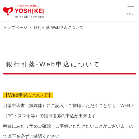
メ
イ
メニュー
ン
コ
ン
トップページ
銀行引落-Web申込について
テ
ン
ツ
へ
移
銀行引落-Web申込について
動
【Web申込について】
引落申込書（紙媒体）にご記入・ご捺印いただくことなく、WEB上
（PC・スマホ等）で銀行引落の申込が出来ます
申込にあたり予めご確認・ご準備いただきたいことがございますの
で以下を必ずご確認ください