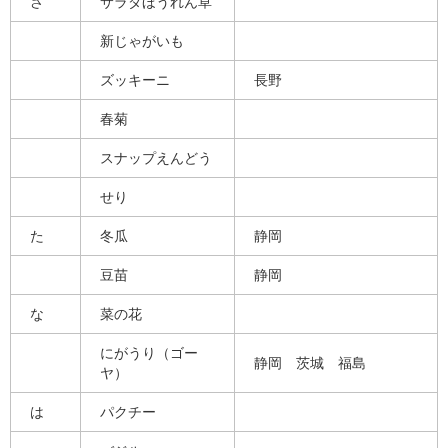
さ
サラダほうれん草
新じゃがいも
ズッキーニ
長野
春菊
スナップえんどう
せり
た
冬瓜
静岡
豆苗
静岡
な
菜の花
にがうり（ゴー
静岡 茨城 福島
ヤ）
は
パクチー