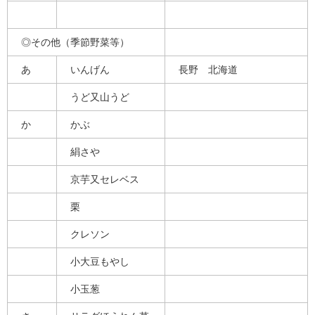
◎その他（季節野菜等）
あ
いんげん
長野 北海道
うど又山うど
か
かぶ
絹さや
京芋又セレベス
栗
クレソン
小大豆もやし
小玉葱