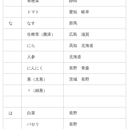
青梗菜
静岡
トマト
愛知 岐阜
な
なす
群馬
生椎茸（菌床）
広島 滋賀
にら
高知 北海道
人参
北海道
にんにく
長野 青森
葱（太葱）
茨城 長野
〃（細葱）
は
白菜
長野
パセリ
長野