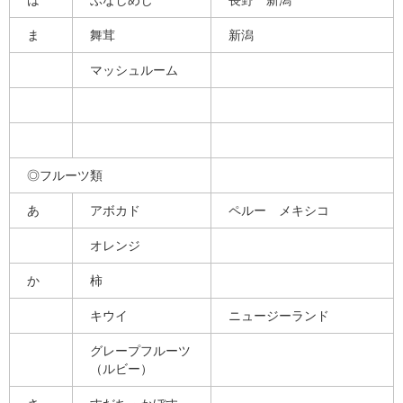
は
ぶなしめじ
長野 新潟
ま
舞茸
新潟
マッシュルーム
◎フルーツ類
あ
アボカド
ペルー メキシコ
オレンジ
か
柿
キウイ
ニュージーランド
グレープフルーツ
（ルビー）