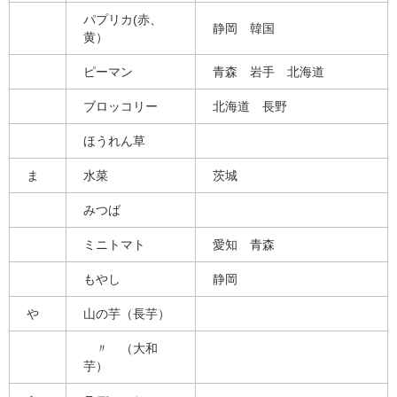
パプリカ(赤、
静岡 韓国
黄）
ピーマン
青森 岩手 北海道
ブロッコリー
北海道 長野
ほうれん草
ま
水菜
茨城
みつば
ミニトマト
愛知 青森
もやし
静岡
や
山の芋（長芋）
〃 （大和
芋）