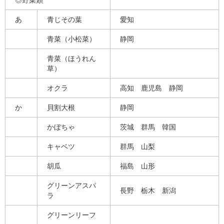
◎野菜類
あ
青じその葉
愛知
青菜（小松菜）
静岡
青菜（ほうれん
草）
オクラ
高知 鹿児島 静岡
か
貝割大根
静岡
かぼちゃ
茨城 群馬 韓国
キャベツ
群馬 山梨
胡瓜
福島 山形
グリーンアスパ
長野 栃木 新潟
ラ
グリーンリーフ