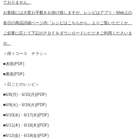
ておりません。
お客様には大変お手数をお掛け致しますが、レシピはアプリ・Web上の
各日の商品詳細ページ内「レシピはこちらから
」よりご覧いただくか、
ご必要に応じて下記のＰＤＦをダウンロードいただきご利用くださいま
せ。
＜得々コース チラシ＞
■
表面(PDF)
■
裏面(PDF)
＜日ごとのレシピ＞
■
6/8(月)・6/15(月)(PDF)
■
6/9(火)・6/16(火)(PDF)
■
6/10(水)・6/17(水)(PDF)
■
6/11(木)・6/18(木)(PDF)
■
6/12(金)・6/19(金)(PDF)