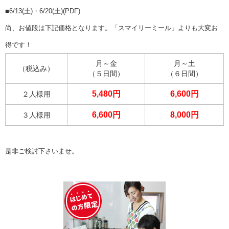
■
6/13(土)・6/20(土)(PDF)
尚、お値段は下記価格となります。「スマイリーミール」よりも大変お
得です！
月～金
月～土
（税込み）
（５日間）
（６日間）
5,480円
6,600円
２人様用
6,600円
8,000円
３人様用
是非ご検討下さいませ。