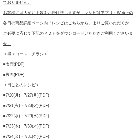
ておりません。
お客様には大変お手数をお掛け致しますが、レシピはアプリ・Web上の
各日の商品詳細ページ内「レシピはこちらから
」よりご覧いただくか、
ご必要に応じて下記のＰＤＦをダウンロードいただきご利用くださいま
せ。
＜得々コース チラシ＞
■
表面(PDF)
■
裏面(PDF)
＜日ごとのレシピ＞
■
7/20(月)・7/27(月)(PDF)
■
7/21(火)・7/28(火)(PDF)
■
7/22(水)・7/29(水)(PDF)
■
7/23(木)・7/30(木)(PDF)
■
7/24(金)・7/31(金)(PDF)