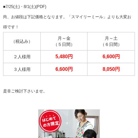
■
7/25(土)・8/1(土)(PDF)
尚、お値段は下記価格となります。「スマイリーミール」よりも大変お
得です！
月～金
月～土
（税込み）
（５日間）
（６日間）
5,480円
6,600円
２人様用
6,600円
8,050円
３人様用
是非ご検討下さいませ。