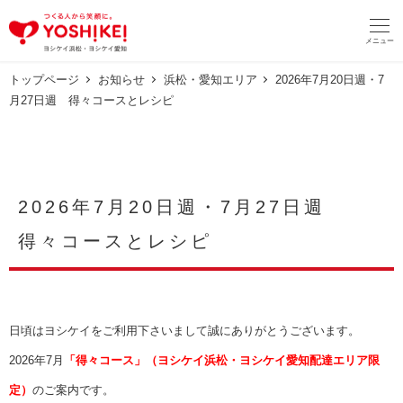
メ
イ
メニュー
ン
コ
ン
トップページ
お知らせ
浜松・愛知エリア
2026年7月20日週・7
テ
月27日週 得々コースとレシピ
ン
ツ
へ
移
動
2026年7月20日週・7月27日週
得々コースとレシピ
日頃はヨシケイをご利用下さいまして誠にありがとうございます。
2026年7月
「得々コース」（ヨシケイ浜松・ヨシケイ愛知配達エリア限
定）
のご案内です。